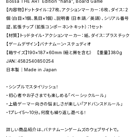
Bossa THE ART Edition “hana”, Board Game
【内容物】ドットタイル：27枚、アクションマーカー：6枚、ダイス：2
個（白目×1個、黒目×1個）、説明書（日本語／英語）、シリアル番号
証、拡張チップ（拡張コンポーネントキット）：1セット
【材質】トッドタイル・アクションマーカー：紙、ダイス：プラスチック
【ゲームデザイン】バナナムーン・ステュディオ
【箱サイズ】190×187×60mm（紐と房を含む） 【重量】380g
JAN：4582540850254
日本製｜Made in Japan
・シンプルでスタイリッシュ！
・初心者やお子さまでも楽しめる「ベーシックルール」
・上級ゲーマー向きの悩ましさが楽しい「アドバンスドルール」
・1プレイ5〜10分。何度も繰り返し遊べる！
詳しい商品紹介は、バナナムーンゲームズのウェブサイトで。