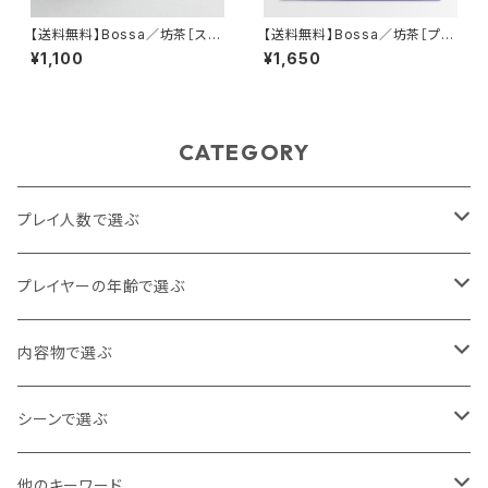
【送料無料】Bossa／坊茶［スタ
【送料無料】Bossa／坊茶［プレ
イリッシュダイス：フロスト・クリ
イマット／ふろしき］
¥1,100
¥1,650
ア］
CATEGORY
プレイ人数で選ぶ
1人
プレイヤーの年齢で選ぶ
2人
4歳
内容物で選ぶ
3人
5歳
カード
シーンで選ぶ
4人
6歳
タイル
グループでわいわい
他のキーワード