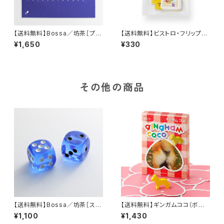
【送料無料】Bossa／坊茶［プレ
【送料無料】ビストロ・フリップ
イマット／ふろしき］
［拡張フリップカードパック］
¥1,650
¥330
その他の商品
【送料無料】Bossa／坊茶［スタ
【送料無料】ギンガムココ（ボー
イリッシュダイス：トランスルーセ
ドゲーム）
¥1,100
¥1,430
ント・ブルー］