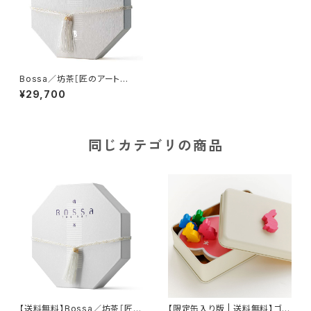
Bossa／坊茶［匠のアート
版“花”］＋［拡張キット］バンドル
¥29,700
（ボードゲーム）
同じカテゴリの商品
【送料無料】Bossa／坊茶［匠の
【限定缶入り版 | 送料無料】ゴー