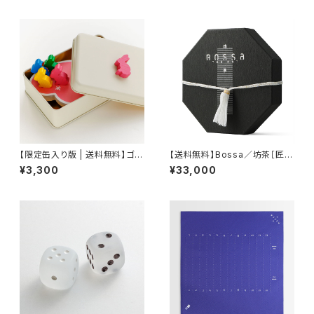
【限定缶入り版 | 送料無料】ゴー
【送料無料】Bossa／坊茶［匠の
ゴージェニー（ボードゲーム）
アート版“水-II”］（ボードゲー
¥3,300
¥33,000
ム）